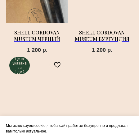
SHELL CORDOVAN
SHELL CORDOVAN
MUSEUM ЧЕРНЫЙ
MUSEUM БУРГУНДИЯ
1 200
р.
1 200
р.
Цена
указана
за
1дм2
SHELL CORDOVAN
Мы используем cookie, чтобы сайт работал безупречно и предлагал
ТЕМНО-ЗЕЛЕНЫЙ
вам только актуальное.