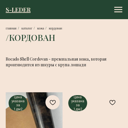
S-LEDER
главная
/
каталог
/
кожа
/
кордован
/КОРДОВАН
Rocado Shell Cordovan - премиальная кожа, которая
производится из шкуры с крупа лошади
Цена
Цена
указана
указана
за
за
1дм2
1дм2