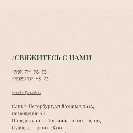
/СВЯЖИТЕСЬ С НАМИ
+7(911) 714−96−93
+7(929) 107−43−73
s-leder@mail.ru
Санкт-Петербург, ул Ломаная д.11А,
помещение 6Н
Понедельник— Пятница: 10:00— 19:00,
Суббота— 10:00−18:00