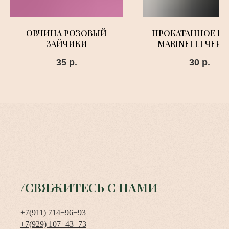
ОВЧИНА РОЗОВЫЙ
ПРОКАТАННОЕ Ш
ЗАЙЧИКИ
MARINELLI ЧЕР
35
р.
30
р.
/СВЯЖИТЕСЬ С НАМИ
+7(911) 714−96−93
+7(929) 107−43−73