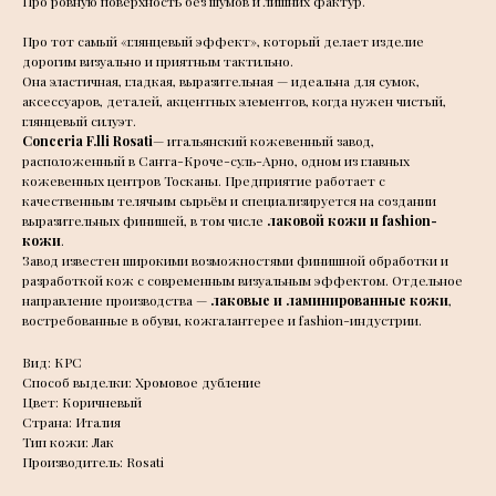
Про ровную поверхность без шумов и лишних фактур.
Про тот самый «глянцевый эффект», который делает изделие
дорогим визуально и приятным тактильно.
Она эластичная, гладкая, выразительная — идеальна для сумок,
аксессуаров, деталей, акцентных элементов, когда нужен чистый,
глянцевый силуэт.
Conceria F.lli Rosati
— итальянский кожевенный завод,
расположенный в Санта-Кроче-суль-Арно, одном из главных
кожевенных центров Тосканы. Предприятие работает с
качественным телячьим сырьём и специализируется на создании
выразительных финишей, в том числе
лаковой кожи и fashion-
кожи
.
Завод известен широкими возможностями финишной обработки и
разработкой кож с современным визуальным эффектом. Отдельное
направление производства —
лаковые и ламинированные кожи
,
востребованные в обуви, кожгалантерее и fashion-индустрии.
Вид: КРС
Способ выделки: Хромовое дубление
Цвет: Коричневый
Страна: Италия
Тип кожи: Лак
Производитель: Rosati