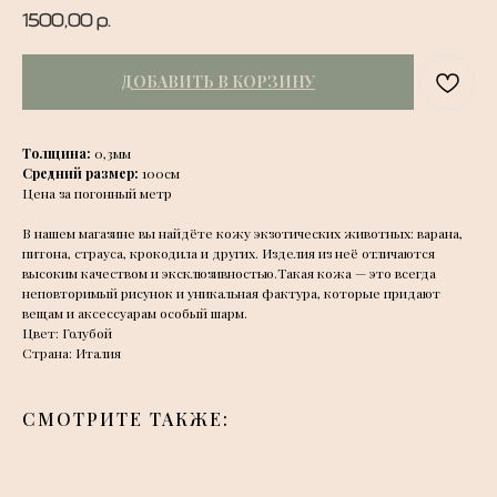
1500,00
р.
ДОБАВИТЬ В КОРЗИНУ
Толщина:
0,3мм
Средний размер:
100см
Цена за погонный метр
В нашем магазине вы найдёте кожу экзотических животных: варана,
питона, страуса, крокодила и других. Изделия из неё отличаются
высоким качеством и эксклюзивностью.Такая кожа — это всегда
неповторимый рисунок и уникальная фактура, которые придают
вещам и аксессуарам особый шарм.
Цвет: Голубой
Страна: Италия
СМОТРИТЕ ТАКЖЕ: