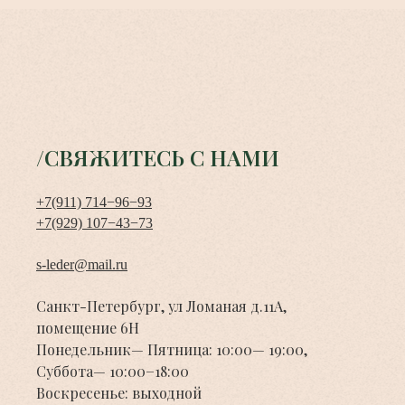
/СВЯЖИТЕСЬ С НАМИ
+7(911) 714−96−93
+7(929) 107−43−73
s-leder@mail.ru
Санкт-Петербург, ул Ломаная д.11А,
помещение 6Н
Понедельник— Пятница: 10:00— 19:00,
Суббота— 10:00−18:00
Воскресенье: выходной