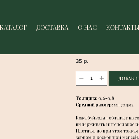
КАТАЛОГ
КАТАЛОГ
ДОСТАВКА
ДОСТАВКА
О НАС
О НАС
КОНТАКТ
КОНТАКТ
БУЙВОЛ СЕРО-ГОЛУБО
Vignola Nobile
35
р.
ДОБАВИТ
Толщина:
0,6-0,8
Средний размер:
50-70дм2
Кожа буйвола - обладает вы
выдерживать интенсивное ис
Плотная, но при этом тонк
зерном и роскошной мереей,