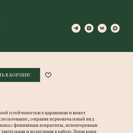
Ы
Ы
Й
Ь В КОРЗИНУ
сокой устойчивостью к царапинам и может
пользование, сохраняя первоначальный вид.
ая кожа с финишным покрытием, неповторимым
 тактильная и податливая в работе. Поры кожи