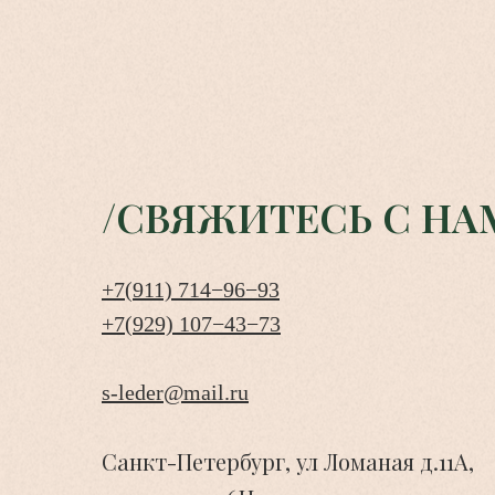
/СВЯЖИТЕСЬ С НА
+7(911) 714−96−93
+7(929) 107−43−73
s-leder@mail.ru
Санкт-Петербург, ул Ломаная д.11А,