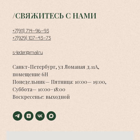
/СВЯЖИТЕСЬ С НАМИ
+7(911) 714−96−93
+7(929) 107−43−73
s-leder@mail.ru
Санкт-Петербург, ул Ломаная д.11А,
помещение 6Н
Понедельник— Пятница: 10:00— 19:00,
Суббота— 10:00−18:00
Воскресенье: выходной