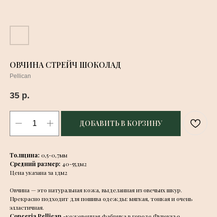
ОВЧИНА СТРЕЙЧ ШОКОЛАД
Pellican
35
р.
ДОБАВИТЬ В КОРЗИНУ
Толщина:
0,5-0,7мм
Средний размер:
40-55дм2
Цена указана за 1дм2
Овчина — это натуральная кожа, выделанная из овечьих шкур.
Прекрасно подходит для пошива одежды: мягкая, тонкая и очень
элластичная.
Conceria Pellican
-кожевенная фабрика в городе Фучеккьо