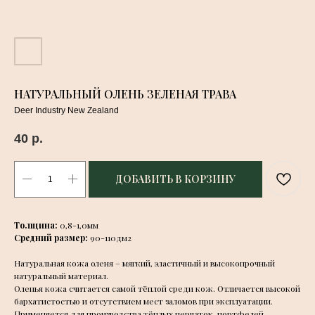
НАТУРАЛЬНЫЙ ОЛЕНЬ ЗЕЛЕНАЯ ТРАВА
Deer Industry New Zealand
40
р.
ДОБАВИТЬ В КОРЗИНУ
Толщина:
0,8-1,0мм
Средний размер:
90-110дм2
Натуральная кожа оленя – мягкий, эластичный и высокопрочный
натуральный материал.
Оленья кожа считается самой тёплой среди кож. Отличается высокой
бархатистостью и отсутствием мест заломов при эксплуатации.
Применяется для производства тёплых перчаток, портфелей,