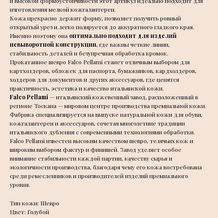
и высокой формоустойчивости этот артикул идеально подходит для
изготовления мелкой кожгалантереи.
Кожа прекрасно держит форму, позволяет получить ровный
открытый урез и легко полируется до аккуратного гладкого края.
Именно поэтому она
оптимально подходит для изделий
невыворотной конструкции
, где важны четкие линии,
стабильность деталей и безупречная обработка кромок.
Прокатанное шевро Falco Pellami станет отличным выбором для
картхолдеров, обложек для паспорта, бумажников, кардхолдеров,
холдеров для документов и других аксессуаров, где ценятся
практичность, эстетика и качество итальянской кожи.
Falco Pellami
— итальянский кожевенный завод, расположенный в
регионе Тоскана — мировом центре производства премиальной кожи.
Фабрика специализируется на выпуске натуральной кожи для обуви,
кожгалантереи и аксессуаров, сочетая многолетние традиции
итальянского дубления с современными технологиями обработки.
Falco Pellami известен высоким качеством шевро, телячьих кож и
широким выбором фактур и финишей. Завод уделяет особое
внимание стабильности каждой партии, качеству сырья и
экологичности производства, благодаря чему его кожа востребована
среди ремесленников и производителей изделий премиального
уровня.
Тип кожи: Шевро
Цвет: Голубой