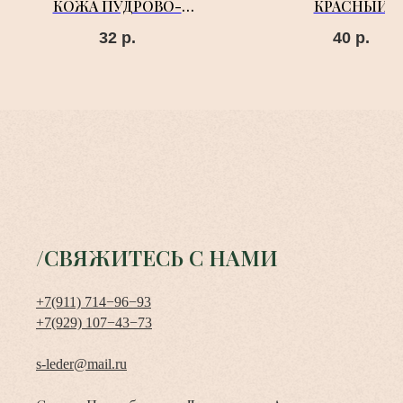
КОЖА ПУДРОВО-
КРАСНЫЙ
РОЗОВЫЙ
32
р.
40
р.
/СВЯЖИТЕСЬ С НАМИ
+7(911) 714−96−93
+7(929) 107−43−73
s-leder@mail.ru