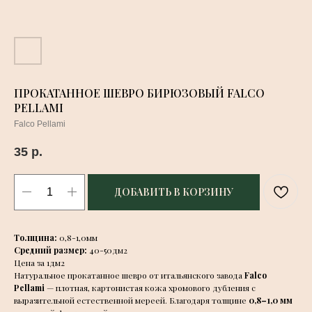
ПРОКАТАННОЕ ШЕВРО БИРЮЗОВЫЙ FALCO
PELLAMI
Falco Pellami
35
р.
ДОБАВИТЬ В КОРЗИНУ
Толщина:
0,8-1,0мм
Средний размер:
40-50дм2
Цена за 1дм2
Натуральное прокатанное шевро от итальянского завода
Falco
Pellami
— плотная, картонистая кожа хромового дубления с
выразительной естественной мереей. Благодаря толщине
0,8–1,0 мм