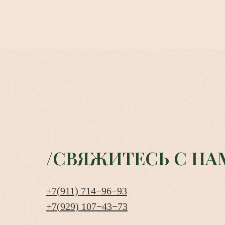
/СВЯЖИТЕСЬ С НА
+7(911) 714−96−93
+7(929) 107−43−73