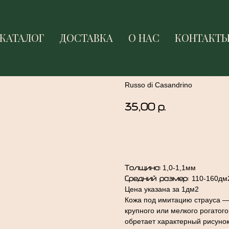
КАТАЛОГ
КАТАЛОГ
ДОСТАВКА
ДОСТАВКА
О НАС
О НАС
КОНТАКТ
КОНТАКТ
Имитация стра
Russo di Casandrino
35,00
р.
ДОБАВИТЬ В КОРЗИН
Толщина:
1,0-1,1мм
Средний размер:
110-160дм
Цена указана за 1дм2
Кожа под имитацию страуса — 
крупного или мелкого рогатог
обретает характерный рисуно