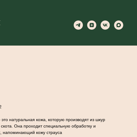
Ы
Ы
уса Яркий голубой
У
2
это натуральная кожа, которую производят из шкур
о скота. Она проходит специальную обработку и
к, напоминающий кожу страуса