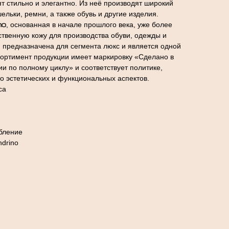
ят стильно и элегантно. Из неё производят широкий
шельки, ремни, а также обувь и другие изделия.
no
, основанная в начале прошлого века, уже более
ственную кожу для производства обуви, одежды и
я предназначена для сегмента люкс и является одной
сортимент продукции имеет маркировку «Сделано в
и по полному циклу» и соответствует политике,
то эстетических и функциональных аспектов.
са
бление
ndrino