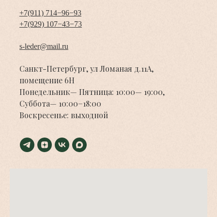
+7(911) 714−96−93
+7(929) 107−43−73
s-leder@mail.ru
Санкт-Петербург, ул Ломаная д.11А,
помещение 6Н
Понедельник— Пятница: 10:00— 19:00,
Суббота— 10:00−18:00
Воскресенье: выходной