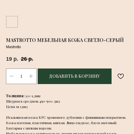
MASTROTTO МЕБЕЛЬНАЯ КОЖА СВЕТЛО-СЕРЫЙ
Mastrotto
19
р.
26
р.
ДОБАВИТЬ В КОРЗИНУ
Толщина:
1,0-1,2мм
Шкурки в среднем 450-500 дм2
Цена за 1дм2
Итальянская кожа КРС хромового дубления с финишным покрытием.
Кожа плотная, пластичная, мягкая. Лицо гладкое, блеск матовый.
Бахтарма с низким ворсом.
Мебельная кожа отличается от других видов натуральной кожи