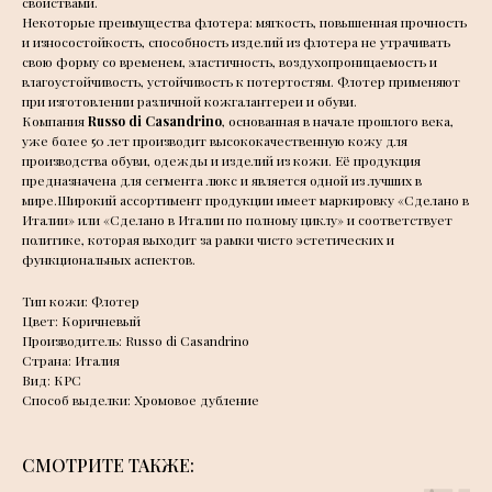
свойствами.
Некоторые преимущества флотера: мягкость, повышенная прочность
и износостойкость, способность изделий из флотера не утрачивать
свою форму со временем, эластичность, воздухопроницаемость и
влагоустойчивость, устойчивость к потертостям. Флотер применяют
при изготовлении различной кожгалантереи и обуви.
Компания
Russo di Casandrino
, основанная в начале прошлого века,
уже более 50 лет производит высококачественную кожу для
производства обуви, одежды и изделий из кожи. Её продукция
предназначена для сегмента люкс и является одной из лучших в
мире.Широкий ассортимент продукции имеет маркировку «Сделано в
Италии» или «Сделано в Италии по полному циклу» и соответствует
политике, которая выходит за рамки чисто эстетических и
функциональных аспектов.
Тип кожи: Флотер
Цвет: Коричневый
Производитель: Russo di Casandrino
Страна: Италия
Вид: КРС
Способ выделки: Хромовое дубление
СМОТРИТЕ ТАКЖЕ: