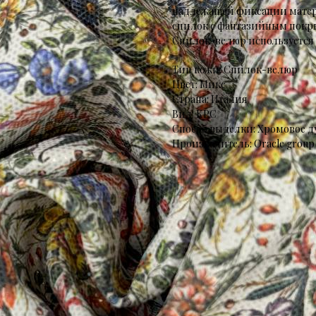
надлежащей фиксации матер
спилок с фантазийным покры
Спилок-велюр используется д
Тип кожи: Спилок-велюр
Цвет: Микс
Страна: Италия
Вид: КРС
Способ выделки: Хромовое д
Производитель: Oracle group