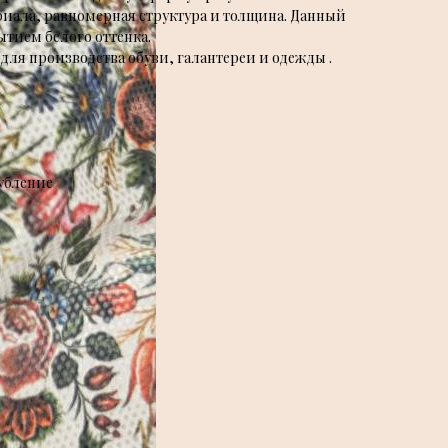
иала, равномерная структура и толщина. Данный
тием белого оттенка.
ля производства обуви, галантереи и одежды .
убление