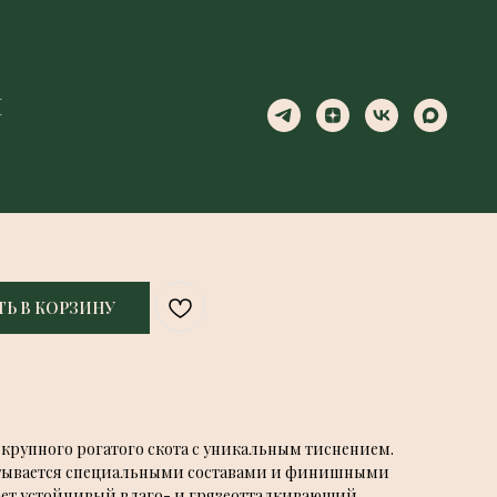
Ы
Ы
Ь В КОРЗИНУ
крупного рогатого скота с уникальным тиснением.
атывается специальными составами и финишными
ает устойчивый влаго- и грязеотталкивающий