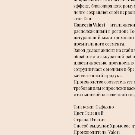
эффект, благодаря которому 
долго сохраняют свой перво
сток Dior
Conceria Valori
— итальянски
расположенный в регионе То
натуральной кожи хромового
премиального сегмента.
Завод делает акцент на стаб
обработки и аккуратной рабо
пластичностью, прочностью 
сотрудничает с модными бр
качественный продукт.
Производство соответствует
требованиям к прослеживаем
итальянской кожевенной ин
Тип кожи: Сафьяно
Цвет: Зеленый
Страна: Италия
Способ выделки: Хромовое д
Производитель: Valori