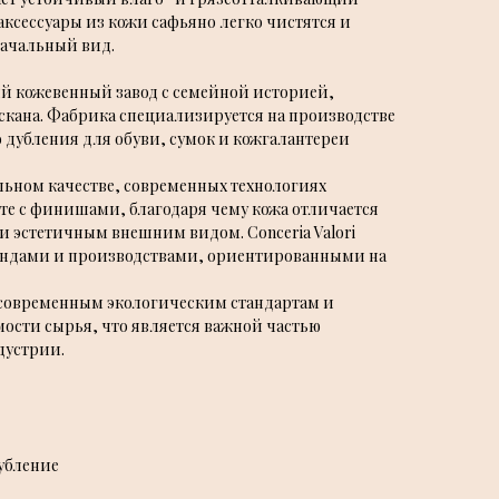
аксессуары из кожи сафьяно легко чистятся и
начальный вид.
й кожевенный завод с семейной историей,
скана. Фабрика специализируется на производстве
 дубления для обуви, сумок и кожгалантереи
ильном качестве, современных технологиях
те с финишами, благодаря чему кожа отличается
и эстетичным внешним видом. Conceria Valori
ендами и производствами, ориентированными на
 современным экологическим стандартам и
ости сырья, что является важной частью
дустрии.
убление