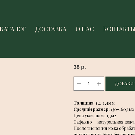
КАТАЛОГ
КАТАЛОГ
ДОСТАВКА
ДОСТАВКА
О НАС
О НАС
КОНТАКТ
КОНТАКТ
САФЬЯНО VALORI ЛАЙМ
Valori
SKU:
0405
38
р.
ДОБАВИТ
Толщина:
1,2-1,4мм
Средний размер:
130-160дм2
Цена указана за 1дм2
Сафьяно — натуральная кожа 
После тиснения кожа обраб
покрытиями. Это обеспечив