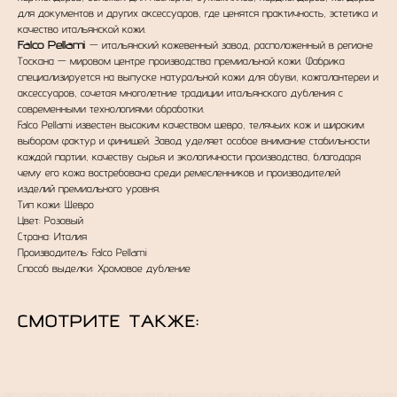
для документов и других аксессуаров, где ценятся практичность, эстетика и
качество итальянской кожи.
Falco Pellami
— итальянский кожевенный завод, расположенный в регионе
Тоскана — мировом центре производства премиальной кожи. Фабрика
специализируется на выпуске натуральной кожи для обуви, кожгалантереи и
аксессуаров, сочетая многолетние традиции итальянского дубления с
современными технологиями обработки.
Falco Pellami известен высоким качеством шевро, телячьих кож и широким
выбором фактур и финишей. Завод уделяет особое внимание стабильности
каждой партии, качеству сырья и экологичности производства, благодаря
чему его кожа востребована среди ремесленников и производителей
изделий премиального уровня.
Тип кожи: Шевро
Цвет: Розовый
Страна: Италия
Производитель: Falco Pellami
Способ выделки: Хромовое дубление
СМОТРИТЕ ТАКЖЕ: