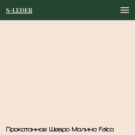
S-LEDER
S-LEDER
Прокатанное Шевро Малина Falco