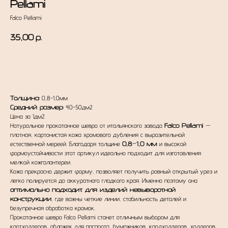
Pellami
Falco Pellami
35,00
р.
ДОБАВИТЬ В КОРЗИНУ
Толщина:
0,8-1,0мм
Средний размер:
40-50дм2
Цена за 1дм2
Натуральное прокатанное шевро от итальянского завода
Falco Pellami
—
плотная, картонистая кожа хромового дубления с выразительной
естественной мереей. Благодаря толщине
0,8–1,0 мм
и высокой
формоустойчивости этот артикул идеально подходит для изготовления
мелкой кожгалантереи.
Кожа прекрасно держит форму, позволяет получить ровный открытый урез и
легко полируется до аккуратного гладкого края. Именно поэтому она
оптимально подходит для изделий невыворотной
конструкции
, где важны четкие линии, стабильность деталей и
безупречная обработка кромок.
Прокатанное шевро Falco Pellami станет отличным выбором для
картхолдеров, обложек для паспорта, бумажников, кардхолдеров, холдеров