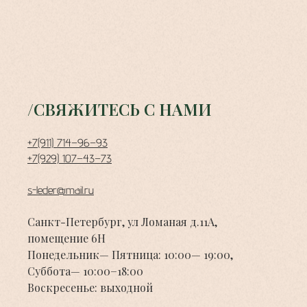
/СВЯЖИТЕСЬ С НАМИ
+7(911) 714−96−93
+7(929) 107−43−73
s-leder@mail.ru
Санкт-Петербург, ул Ломаная д.11А,
помещение 6Н
Понедельник— Пятница: 10:00— 19:00,
Суббота— 10:00−18:00
Воскресенье: выходной