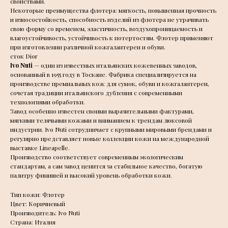
свойствами.
Некоторые преимущества флотера: мягкость, повышенная прочность
и износостойкость, способность изделий из флотера не утрачивать
свою форму со временем, эластичность, воздухопроницаемость и
влагоустойчивость, устойчивость к потертостям. Флотер применяют
при изготовлении различной кожгалантереи и обуви.
сток Dior
Ivo Nuti
— один из известных итальянских кожевенных заводов,
основанный в 1955 году в Тоскане. Фабрика специализируется на
производстве премиальных кож для сумок, обуви и кожгалантереи,
сочетая традиции итальянского дубления с современными
технологиями обработки.
Завод особенно известен своими выразительными фактурами,
мягкими телячьими кожами и вниманием к трендам люксовой
индустрии. Ivo Nuti сотрудничает с крупными мировыми брендами и
регулярно представляет новые коллекции кожи на международной
выставке Lineapelle.
Производство соответствует современным экологическим
стандартам, а сам завод ценится за стабильное качество, богатую
палитру финишей и высокий уровень обработки кожи.
Тип кожи: Флотер
Цвет: Коричневый
Производитель: Ivo Nuti
Страна: Италия