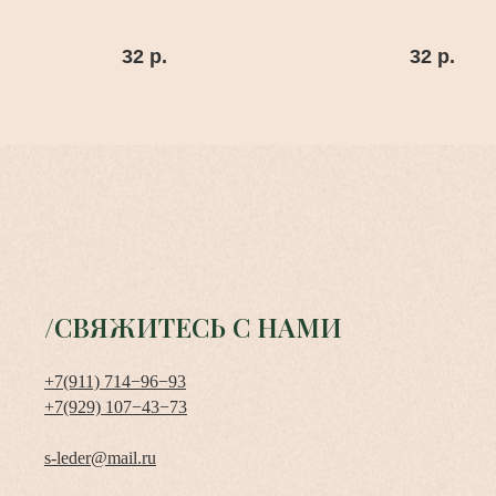
КРАСНЫЙ
32
р.
32
р.
/СВЯЖИТЕСЬ С НАМИ
+7(911) 714−96−93
+7(929) 107−43−73
s-leder@mail.ru