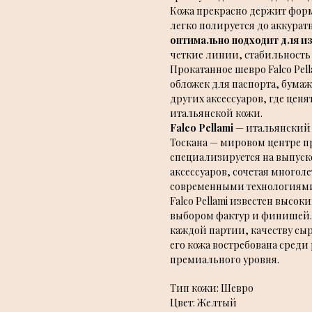
Кожа прекрасно держит форм
легко полируется до аккурат
оптимально подходит для и
четкие линии, стабильность 
Прокатанное шевро Falco Pel
обложек для паспорта, бумаж
других аксессуаров, где ценя
итальянской кожи.
Falco Pellami
— итальянский 
Тоскана — мировом центре п
специализируется на выпуск
аксессуаров, сочетая многол
современными технологиями
Falco Pellami известен высо
выбором фактур и финишей. 
каждой партии, качеству сыр
его кожа востребована сред
премиального уровня.
Тип кожи: Шевро
Цвет: Желтый