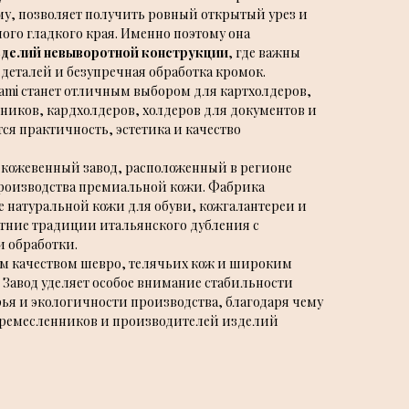
у, позволяет получить ровный открытый урез и
ного гладкого края. Именно поэтому она
зделий невыворотной конструкции
, где важны
деталей и безупречная обработка кромок.
lami станет отличным выбором для картхолдеров,
ников, кардхолдеров, холдеров для документов и
тся практичность, эстетика и качество
кожевенный завод, расположенный в регионе
роизводства премиальной кожи. Фабрика
е натуральной кожи для обуви, кожгалантереи и
етние традиции итальянского дубления с
 обработки.
ким качеством шевро, телячьих кож и широким
Завод уделяет особое внимание стабильности
ья и экологичности производства, благодаря чему
и ремесленников и производителей изделий