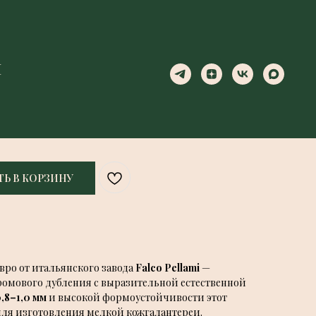
Ы
Ы
ЛИВОЧНОЕ МАСЛО FALCO PELLAMI
Ь В КОРЗИНУ
вро от итальянского завода
Falco Pellami
—
хромового дубления с выразительной естественной
,8–1,0 мм
и высокой формоустойчивости этот
для изготовления мелкой кожгалантереи.