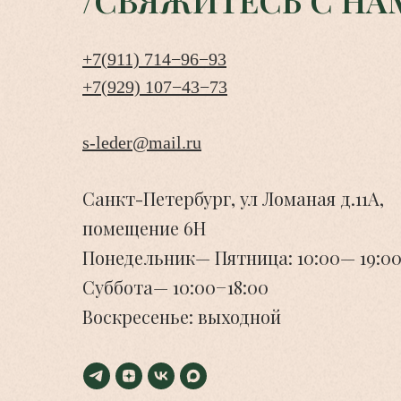
+7(911) 714−96−93
+7(929) 107−43−73
s-leder@mail.ru
Санкт-Петербург, ул Ломаная д.11А,
помещение 6Н
Понедельник— Пятница: 10:00— 19:00
Суббота— 10:00−18:00
Воскресенье: выходной