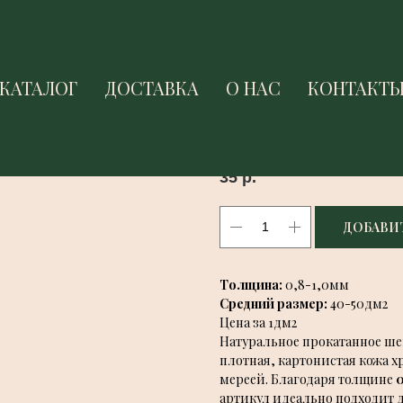
КАТАЛОГ
КАТАЛОГ
ДОСТАВКА
ДОСТАВКА
О НАС
О НАС
КОНТАКТ
КОНТАКТ
ПРОКАТАННОЕ ШЕВРО С
Falco Pellami
35
р.
ДОБАВИТ
Толщина:
0,8-1,0мм
Средний размер:
40-50дм2
Цена за 1дм2
Натуральное прокатанное ше
плотная, картонистая кожа 
мереей. Благодаря толщине
0
артикул идеально подходит 