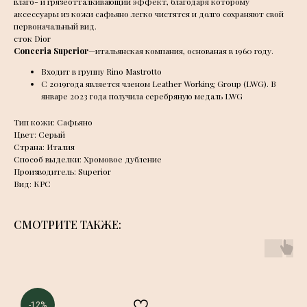
влаго- и грязеотталкивающий эффект, благодаря которому
аксессуары из кожи сафьяно легко чистятся и долго сохраняют свой
первоначальный вид.
сток Dior
Conceria Superior
—итальянская компания, основаная в 1960 году.
Входит в группу Rino Mastrotto
С 2019года является членом Leather Working Group (LWG). В
январе 2023 года получила серебряную медаль LWG
Тип кожи: Сафьяно
Цвет: Серый
Страна: Италия
Способ выделки: Хромовое дубление
Производитель: Superior
Вид: КРС
СМОТРИТЕ ТАКЖЕ:
-12%