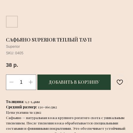
САФЬЯНО SUPERIOR ТЕПЛЫЙ ТАУП
Superior
SKU:
0405
38
р.
ДОБАВИТЬ В КОРЗИНУ
Толщина:
1,2-1,4мм
Средний размер:
130-160дм2
Цена указана за 1дм2
Сафьяно — натуральная кожа крупного рогатого скота с уникальным
тиснением. После тиснения кожа обрабатывается специальными
составами и финишными покрытиями. Это обеспечивает устойчивый