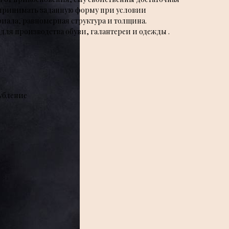
 принимать заданную форму при условии
ала, равномерная структура и толщина.
ля производства обуви, галантереи и одежды .
убление