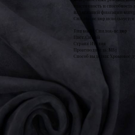
эластичность и способность
надлежащей фиксации матери
Спилок-велюр используется д
Тип кожи: Спилок-велюр
Цвет: Синий
Страна: Италия
Производитель: MB3
Способ выделки: Хромовое д