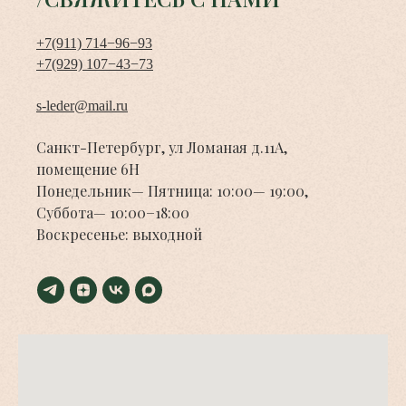
+7(911) 714−96−93
+7(929) 107−43−73
s-leder@mail.ru
Санкт-Петербург, ул Ломаная д.11А,
помещение 6Н
Понедельник— Пятница: 10:00— 19:00,
Суббота— 10:00−18:00
Воскресенье: выходной