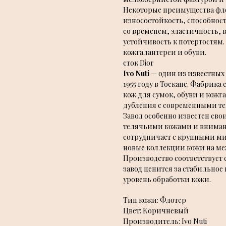
Некоторые преимущества фло
износостойкость, способнос
со временем, эластичность,
устойчивость к потертостям
кожгалантереи и обуви.
сток Dior
Ivo Nuti
— один из известных
1955 году в Тоскане. Фабрик
кож для сумок, обуви и кожг
дубления с современными те
Завод особенно известен с
телячьими кожами и внимани
сотрудничает с крупными м
новые коллекции кожи на меж
Производство соответствует
завод ценится за стабильно
уровень обработки кожи.
Тип кожи: Флотер
Цвет: Коричневый
Производитель: Ivo Nuti