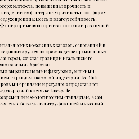
тера: мягкость, повышенная прочность и
ть изделий из флотера не утрачивать свою форму
 воздухопроницаемость и влагоустойчивость,
. Флотер применяют при изготовлении различной
 итальянских кожевенных заводов, основанный в
а специализируется на производстве премиальных
алантереи, сочетая традиции итальянского
хнологиями обработки.
воими выразительными фактурами, мягкими
ем к трендам люксовой индустрии. Ivo Nuti
ировыми брендами и регулярно представляет
дународной выставке Lineapelle.
 современным экологическим стандартам, а сам
е качество, богатую палитру финишей и высокий