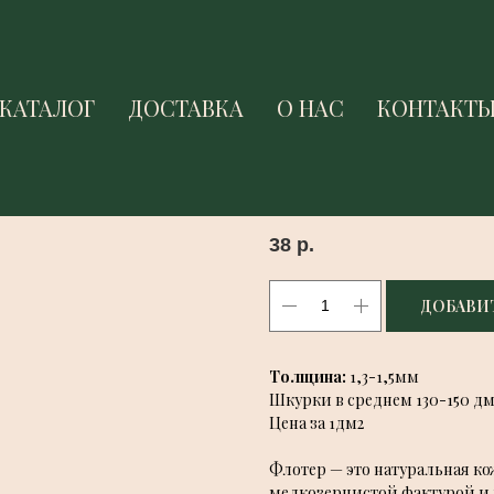
КАТАЛОГ
КАТАЛОГ
ДОСТАВКА
ДОСТАВКА
О НАС
О НАС
КОНТАКТ
КОНТАКТ
IVO NUTI ФЛОТЕР ТЕМ
Ivo Nuti
SKU:
2005
38
р.
ДОБАВИТ
Толщина:
1,3-1,5мм
Шкурки в среднем 130-150 дм
Цена за 1дм2
Флотер — это натуральная к
мелкозернистой фактурой
и