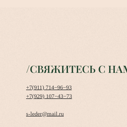
/СВЯЖИТЕСЬ С НА
+7(911) 714−96−93
+7(929) 107−43−73
s-leder@mail.ru