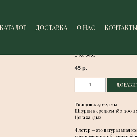
КАТАЛОГ
КАТАЛОГ
ДОСТАВКА
ДОСТАВКА
О НАС
О НАС
КОНТАКТ
КОНТАКТ
ECCO LEATHER ФЛОТЕР
Ecco Leather
SKU:
0405
45
р.
ДОБАВИТ
Толщина:
2,0-2,2мм
Шкурки в среднем 180-200 д
Цена за 1дм2
Флотер — это натуральная к
крупнозернистой фактурой
н