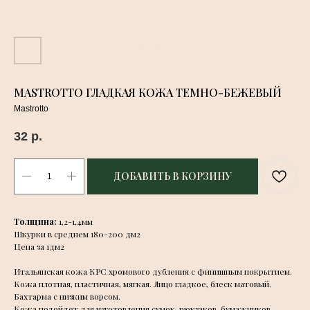
MASTROTTO ГЛАДКАЯ КОЖА ТЕМНО-БЕЖЕВЫЙ
Mastrotto
32
р.
ДОБАВИТЬ В КОРЗИНУ
Толщина:
1,2-1,4мм
Шкурки в среднем 180-200 дм2
Цена за 1дм2
Итальянская кожа КРС хромового дубления с финишным покрытием.
Кожа плотная, пластичная, мягкая. Лицо гладкое, блеск матовый.
Бахтарма с низким ворсом.
Кожа подойдет для изготовления сумок, рюкзаков, бумажников,