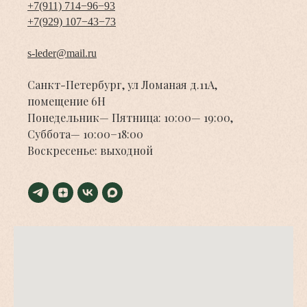
+7(911) 714−96−93
+7(929) 107−43−73
s-leder@mail.ru
Санкт-Петербург, ул Ломаная д.11А,
помещение 6Н
Понедельник— Пятница: 10:00— 19:00,
Суббота— 10:00−18:00
Воскресенье: выходной