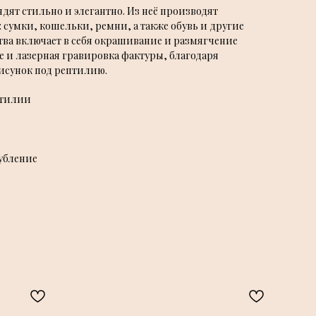
дят стильно и элегантно. Из неё производят
 сумки, кошельки, ремни, а также обувь и другие
тва включает в себя окрашивание и размягчение
е и лазерная гравировка фактуры, благодаря
исунок под рептилию.
птилии
убление