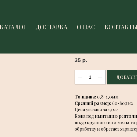
КАТАЛОГ
КАТАЛОГ
ДОСТАВКА
ДОСТАВКА
О НАС
О НАС
КОНТАКТ
КОНТАКТ
ИМИТАЦИЯ РЕПТИЛИЙ 
Samanta
35
р.
ДОБАВИТ
Толщина:
0,8-1,0мм
Средний размер:
60-80дм2
Цена указана за 1дм2
Кожа под имитацию рептилий
шкур крупного или мелкого 
обработку и обретает харак