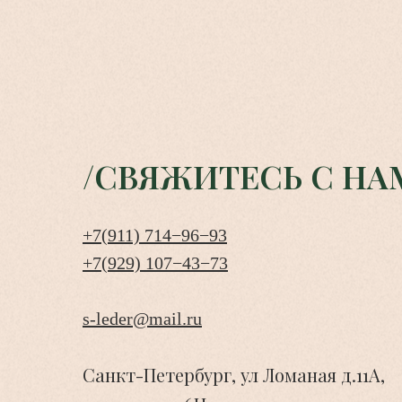
/СВЯЖИТЕСЬ С НА
+7(911) 714−96−93
+7(929) 107−43−73
s-leder@mail.ru
Санкт-Петербург, ул Ломаная д.11А,