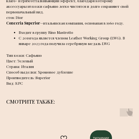
влаго- и грязеотталкивающий эффект, благодаря которому
аксессуары из кожи сафьяно легко чистятся и долго сохраняют свой
первоначальный вид.
сток Dior
Conceria Superior
—итальянская компания, основаная в 1960 году.
Входит в группу Rino Mastrotto
С 2019года является членом Leather Working Group (LWG). В
январе 2023 года получила серебряную медаль LWG
Тип кожи: Сафьяно
Цвет: Зеленый
Страна: Италия
Способ выделки: Хромовое дубление
Производитель: Superior
Вид: КРС
СМОТРИТЕ ТАКЖЕ:
тиснение