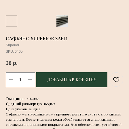
САФЬЯНО SUPERIOR ХАКИ
Superior
SKU:
0405
38
р.
ДОБАВИТЬ В КОРЗИНУ
Толщина:
1,2-1,4мм
Средний размер:
130-160дм2
Цена указана за 1дм2
Сафьяно — натуральная кожа крупного рогатого скота с уникальным
тиснением. После тиснения кожа обрабатывается специальными
составами и финишными покрытиями. Это обеспечивает устойчивый