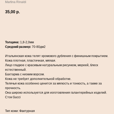
Martina Rinaldi
35,00
р.
ДОБАВИТЬ В КОРЗИНУ
Толщина:
1,8-2,0мм
Средний размер:
70-80дм2
Итальянская кожа телят хромового дубления с финишным покрытием.
Кожа плотная, пластичная, мягкая.
Лицо гладкое с красивым натуральным рисунком, мереей, блеск
естественный.
Бахтарма с низким ворсом.
Кожа не требует дополнительной обработке.
Телячья кожа особенно ценится за мягкость и тонкость, а также за
прочность.
Она широко используется для изготовления галантерейных изделий.
Сток Gucci
Тип кожи: Фактурная