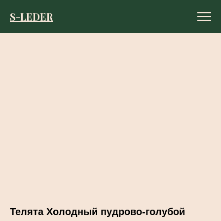
S-LEDER
S-LEDER
Телята Холодный пудрово-голубой