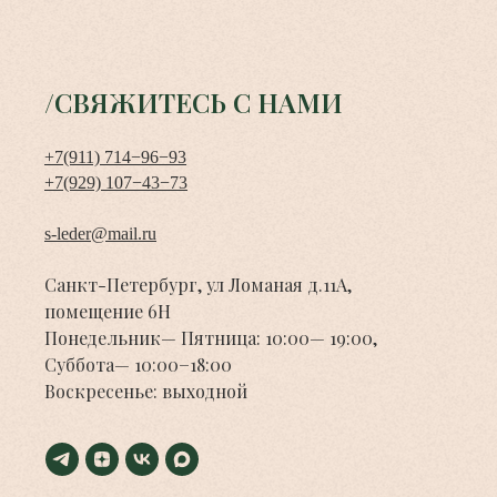
/СВЯЖИТЕСЬ С НАМИ
+7(911) 714−96−93
+7(929) 107−43−73
s-leder@mail.ru
Санкт-Петербург, ул Ломаная д.11А,
помещение 6Н
Понедельник— Пятница: 10:00— 19:00,
Суббота— 10:00−18:00
Воскресенье: выходной