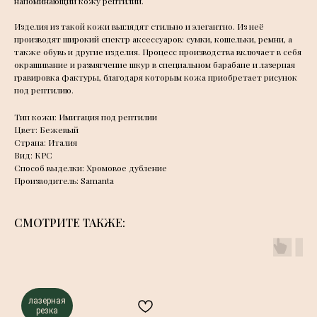
напоминающий кожу рептилий.
Изделия из такой кожи выглядят стильно и элегантно. Из неё
производят широкий спектр аксессуаров: сумки, кошельки, ремни, а
также обувь и другие изделия. Процесс производства включает в себя
окрашивание и размягчение шкур в специальном барабане и лазерная
гравировка фактуры, благодаря которым кожа приобретает рисунок
под рептилию.
Тип кожи: Имитация под рептилии
Цвет: Бежевый
Страна: Италия
Вид: КРС
Способ выделки: Хромовое дубление
Производитель: Samanta
СМОТРИТЕ ТАКЖЕ:
лазерная
резка