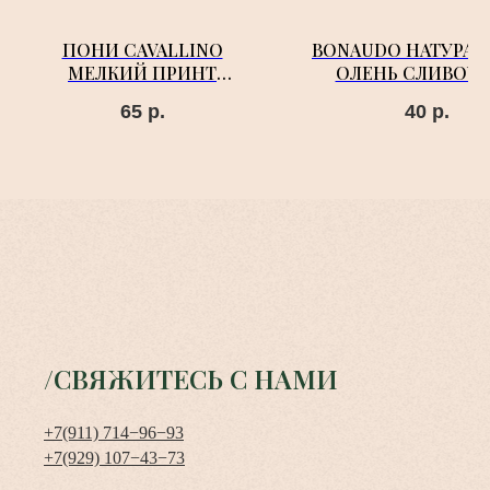
ПОНИ CAVALLINO
BONAUDO НАТУРА
МЕЛКИЙ ПРИНТ
ОЛЕНЬ СЛИВОЧ
КОРИЧНЕВЫЙ С ЖЕЛТЫМ
МАСЛО
65
р.
40
р.
/СВЯЖИТЕСЬ С НАМИ
+7(911) 714−96−93
+7(929) 107−43−73