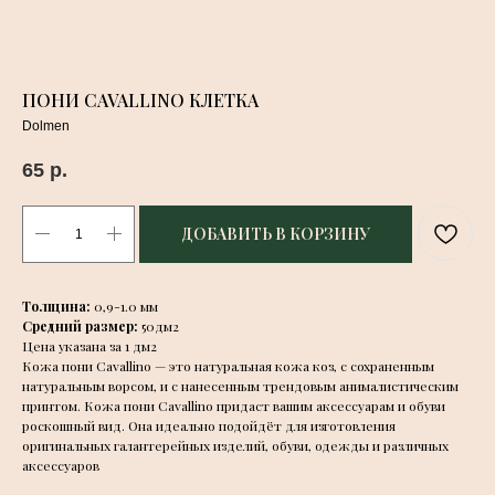
ПОНИ CAVALLINO КЛЕТКА
Dolmen
65
р.
ДОБАВИТЬ В КОРЗИНУ
Толщина:
0,9-1.0 мм
Средний размер:
50дм2
Цена указана за 1 дм2
Кожа пони Cavallino — это натуральная кожа коз, с сохраненным
натуральным ворсом, и с нанесенным трендовым анималистическим
принтом. Кожа пони Cavallino придаст вашим аксессуарам и обуви
роскошный вид. Она идеально подойдёт для изготовления
оригинальных галантерейных изделий, обуви, одежды и различных
аксессуаров