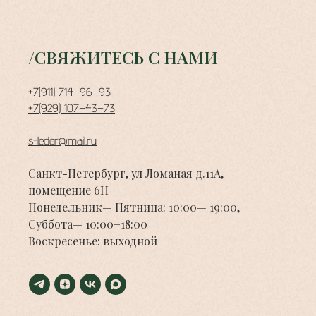
/СВЯЖИТЕСЬ С НАМИ
+7(911) 714−96−93
+7(929) 107−43−73
s-leder@mail.ru
Санкт-Петербург, ул Ломаная д.11А,
помещение 6Н
Понедельник— Пятница: 10:00— 19:00,
Суббота— 10:00−18:00
Воскресенье: выходной