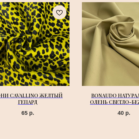
НИ CAVALLINO ЖЕЛТЫЙ
BONAUDO НАТУР
ГЕПАРД
ОЛЕНЬ СВЕТЛО-Б
65
р.
40
р.