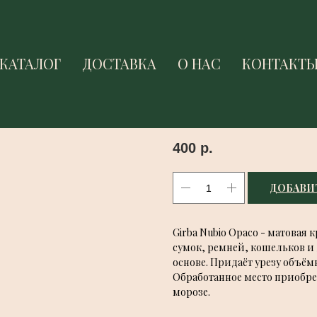
КАТАЛОГ
КАТАЛОГ
ДОСТАВКА
ДОСТАВКА
О НАС
О НАС
КОНТАКТ
КОНТАКТ
GIRBA NUBIO O
Girba
400
р.
ДОБАВИ
Girba Nubio Opaco - матовая
сумок, ремней, кошельков и
основе. Придаёт урезу объё
Обработанное место приобрет
морозе.