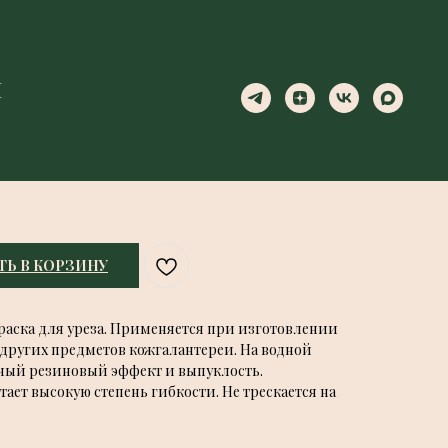
Ы
Ы
PACO VIOLA/ФИОЛЕТОВЫЙ
ТЬ В КОРЗИНУ
 краска для уреза. Применяется при изготовлении
 других предметов кожгалантереи. На водной
мный резиновый эффект и выпуклость.
ает высокую степень гибкости. Не трескается на