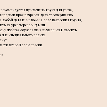
рекомендуется применить грунт для уреза,
твердыми края разрезов. Делает совершенно
в любой детали из кожи. После нанесения грунта,
ть на урез через 20-25 мин.
аску избегая образования пузырьков.Наносить
 или специального ролика.
инут.
ести второй слой краски.
за