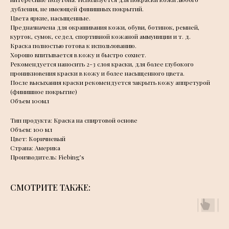
дубления, не имеющей финишных покрытий.
Цвета яркие, насыщенные.
Предназначена для окрашивания кожи, обуви, ботинок, ремней,
курток, сумок, седел, спортивной кожаной аммуниции и т. д.
Краска полностью готова к использованию.
Хорошо впитывается в кожу и быстро сохнет.
Рекомендуется наносить 2-3 слоя краски, для более глубокого
проникновения краски в кожу и более насыщенного цвета.
После высыхания краски рекомендуется закрыть кожу аппретурой
(финишное покрытие)
Объем 100мл
Тип продукта: Краска на спиртовой основе
Объем: 100 мл
Цвет: Коричневый
Страна: Америка
Производитель: Fiebing’s
СМОТРИТЕ ТАКЖЕ: