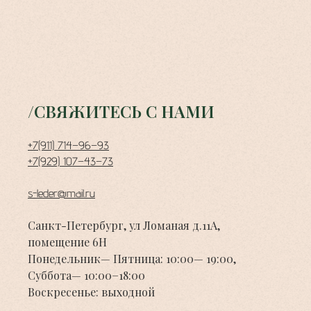
/СВЯЖИТЕСЬ С НАМИ
+7(911) 714−96−93
+7(929) 107−43−73
s-leder@mail.ru
Санкт-Петербург, ул Ломаная д.11А,
помещение 6Н
Понедельник— Пятница: 10:00— 19:00,
Суббота— 10:00−18:00
Воскресенье: выходной