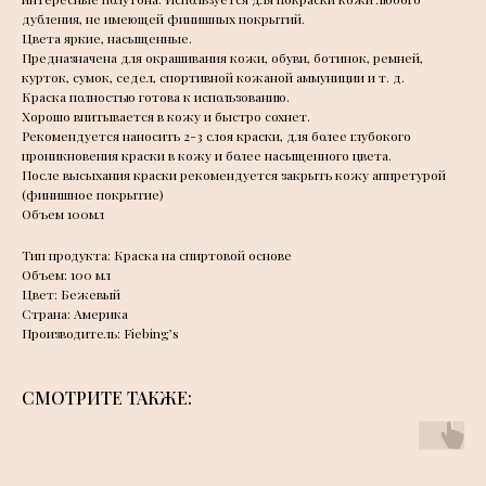
дубления, не имеющей финишных покрытий.
Цвета яркие, насыщенные.
Предназначена для окрашивания кожи, обуви, ботинок, ремней,
курток, сумок, седел, спортивной кожаной аммуниции и т. д.
Краска полностью готова к использованию.
Хорошо впитывается в кожу и быстро сохнет.
Рекомендуется наносить 2-3 слоя краски, для более глубокого
проникновения краски в кожу и более насыщенного цвета.
После высыхания краски рекомендуется закрыть кожу аппретурой
(финишное покрытие)
Объем 100мл
Тип продукта: Краска на спиртовой основе
Объем: 100 мл
Цвет: Бежевый
Страна: Америка
Производитель: Fiebing’s
СМОТРИТЕ ТАКЖЕ: