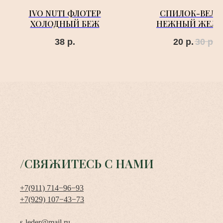
IVO NUTI ФЛОТЕР
СПИЛОК-ВЕЛЮ
ХОЛОДНЫЙ БЕЖ
НЕЖНЫЙ ЖЕЛТ
ЗЕЛЕНЫЙ OPE
38
р.
20
р.
30
р.
/СВЯЖИТЕСЬ С НАМИ
+7(911) 714−96−93
+7(929) 107−43−73
s-leder@mail.ru