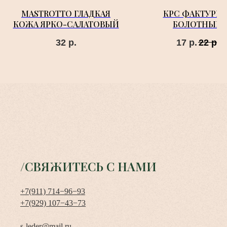
MASTROTTO ГЛАДКАЯ
КРС ФАКТУРНА
КОЖА ЯРКО-САЛАТОВЫЙ
БОЛОТНЫЙ
32
р.
17
р.
22
р.
/СВЯЖИТЕСЬ С НАМИ
+7(911) 714−96−93
+7(929) 107−43−73
s-leder@mail.ru