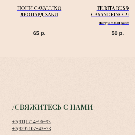
ПОНИ CAVALLINO
ТЕЛЯТА RUSSO 
ЛЕОПАРД ХАКИ
CASANDRINO РЫ
натуральная разбивк
65
р.
50
р.
/СВЯЖИТЕСЬ С НАМИ
+7(911) 714−96−93
+7(929) 107−43−73