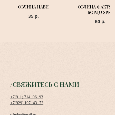
ОВЧИНА НАВИ
ОВЧИНА ФАКТУР
БОРДО SPFA
35
р.
50
р.
/СВЯЖИТЕСЬ С НАМИ
+7(911) 714−96−93
+7(929) 107−43−73
s-leder@mail.ru